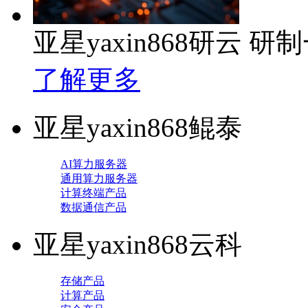
亚星yaxin868研云
了解更多
亚星yaxin868鲲泰
AI算力服务器
通用算力服务器
计算终端产品
数据通信产品
亚星yaxin868云科
存储产品
计算产品