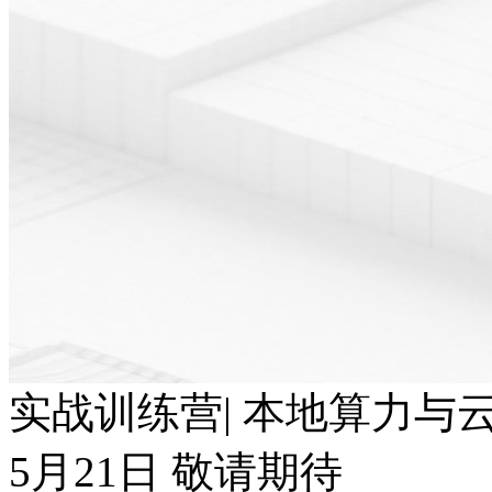
实战训练营| 本地算力与云端T
5月21日 敬请期待