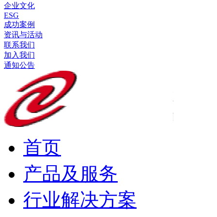
企业文化
ESG
成功案例
资讯与活动
联系我们
加入我们
通知公告
首页
产品及服务
行业解决方案