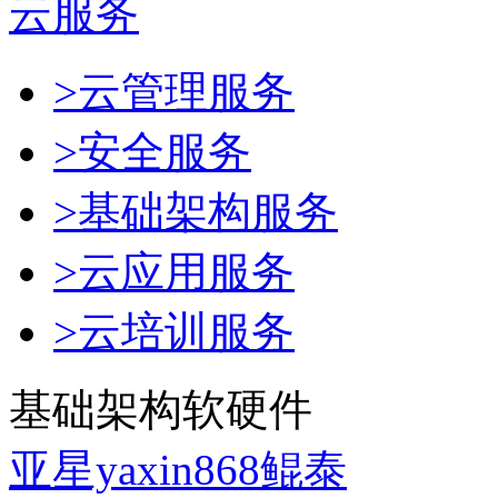
云服务
>云管理服务
>安全服务
>基础架构服务
>云应用服务
>云培训服务
基础架构软硬件
亚星yaxin868鲲泰