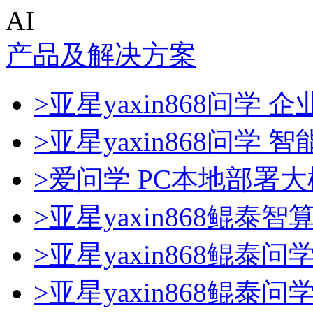
AI
产品及解决方案
>亚星yaxin868问学 企
>亚星yaxin868问学
>爱问学 PC本地部署
>亚星yaxin868鲲泰
>亚星yaxin868鲲泰
>亚星yaxin868鲲泰问学